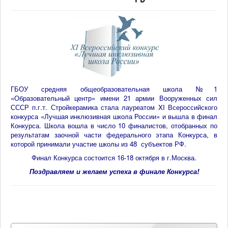
ГБОУ
средняя
общеобразовательная
школа
№
1
«Образовательный центр» имени 21 армии Вооруженных сил
СССР п.г.т. Стройкерамика стала лауреатом XI Всероссийского
конкурса
«Лучшая
инклюзивная
школа
России»
и
вышла
в
финал
Конкурса.
Школа
вошла
в
число
10
финалистов,
отобранных
по
результатам
заочной
части
федерального
этапа
Конкурса,
в
которой
принимали
участие
школы
из
48
субъектов РФ.
Финал Конкурса состоится 16-18 октября в г.Москва.
Поздравляем и желаем успеха в финале Конкурса!