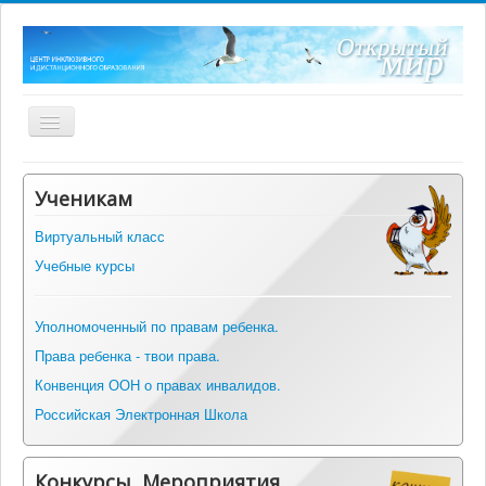
Включить/
выключить
навигацию
Главная
Ученикам
О центре
Виртуальный класс
Нормативные документы
Учебные курсы
ФГОС ОВЗ
Оборудование
Уполномоченный по правам ребенка.
Права ребенка - твои права.
Информация
Конвенция ООН о правах инвалидов.
Альманах инклюзивных практик
Российская Электронная Школа
Вопрос-ответ
Контакты
Конкурсы, Мероприятия