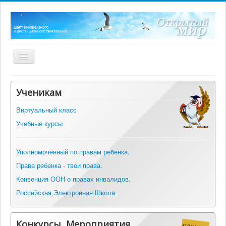
Включить/
выключить
навигацию
Главная
Ученикам
О центре
Виртуальный класс
Нормативные документы
Учебные курсы
ФГОС ОВЗ
Оборудование
Уполномоченный по правам ребенка.
Права ребенка - твои права.
Информация
Конвенция ООН о правах инвалидов.
Альманах инклюзивных практик
Российская Электронная Школа
Вопрос-ответ
Контакты
Конкурсы, Мероприятия