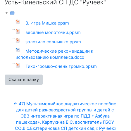
Усть-Кинельский СП ДС "Ручеек"
3. Игра Мишка.ppsm
весёлые молоточки.ppsm
золотило солнышко.ppsm
Методические рекомендации к
использованию комплекса.docx
Тихо-громко-очень громко.ppsm
Скачать папку
← 47) Мультимедийное дидактическое пособие 
для детей разновозрастной группы и детей с 
ОВЗ интерактивная игра по ПДД « Азбука 
пешехода», Карпухина Е.С. воспитатель ГБОУ 
СОШ с.Екатериновка СП детский сад « Ручеёк»