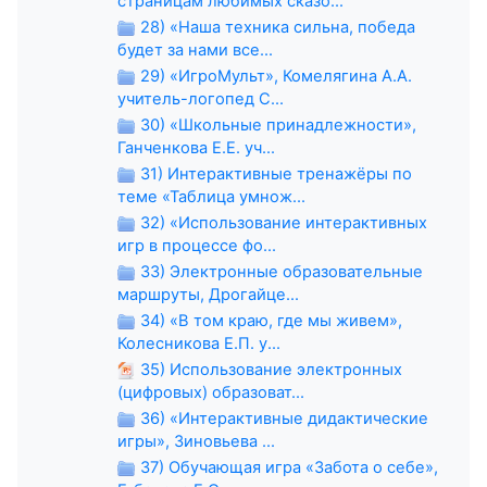
страницам любимых сказо...
28) «Наша техника сильна, победа
будет за нами все...
29) «ИгроМульт», Комелягина А.А.
учитель-логопед С...
30) «Школьные принадлежности»,
Ганченкова Е.Е. уч...
31) Интерактивные тренажёры по
теме «Таблица умнож...
32) «Использование интерактивных
игр в процессе фо...
33) Электронные образовательные
маршруты, Дрогайце...
34) «В том краю, где мы живем»,
Колесникова Е.П. у...
35) Использование электронных
(цифровых) образоват...
36) «Интерактивные дидактические
игры», Зиновьева ...
37) Обучающая игра «Забота о себе»,