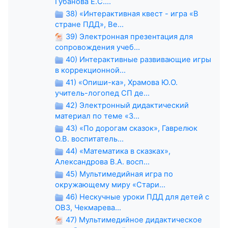
Губанова Е.С....
38) «Интерактивная квест - игра «В
стране ПДД», Ве...
39) Электронная презентация для
сопровождения учеб...
40) Интерактивные развивающие игры
в коррекционной...
41) «Опиши-ка», Храмова Ю.О.
учитель-логопед СП де...
42) Электронный дидактический
материал по теме «З...
43) «По дорогам сказок», Гаврелюк
О.В. воспитатель...
44) «Математика в сказках»,
Александрова В.А. восп...
45) Мультимедийная игра по
окружающему миру «Стари...
46) Нескучные уроки ПДД для детей с
ОВЗ, Чекмарева...
47) Мультимедийное дидактическое